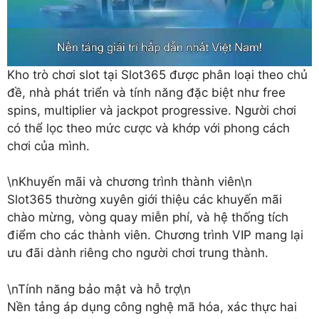
Kho trò chơi slot tại Slot365 được phân loại theo chủ
đề, nhà phát triển và tính năng đặc biệt như free
spins, multiplier và jackpot progressive. Người chơi
có thể lọc theo mức cược và khớp với phong cách
chơi của mình.
\n
Khuyến mãi và chương trình thành viên
\n
Slot365 thường xuyên giới thiệu các khuyến mãi
chào mừng, vòng quay miễn phí, và hệ thống tích
điểm cho các thành viên. Chương trình VIP mang lại
ưu đãi dành riêng cho người chơi trung thành.
\n
Tính năng bảo mật và hỗ trợ
\n
Nền tảng áp dụng công nghệ mã hóa, xác thực hai