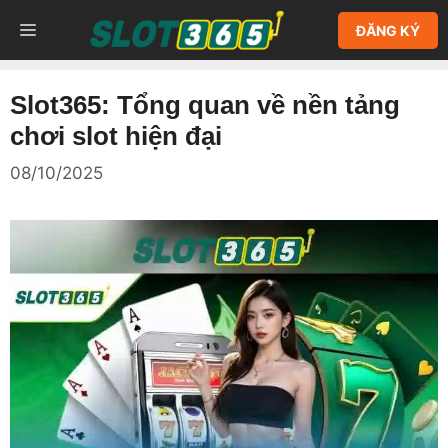
Chuyển
MENU
ĐĂNG KÝ
đến
nội
dung
Slot365: Tổng quan về nền tảng
chơi slot hiện đại
08/10/2025