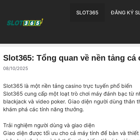
Chuyển
đến
SLOT365
ĐĂNG KÝ S
nội
dung
Slot365: Tổng quan về nền tảng cá
08/10/2025
Slot365 là một nền tảng casino trực tuyến phổ biến
Slot365 cung cấp một loạt trò chơi máy đánh bạc từ n
blackjack và video poker. Giao diện người dùng thân 
khám phá các tính năng thưởng.
Trải nghiệm người dùng và giao diện
Giao diện được tối ưu cho cả máy tính để bàn và thiết