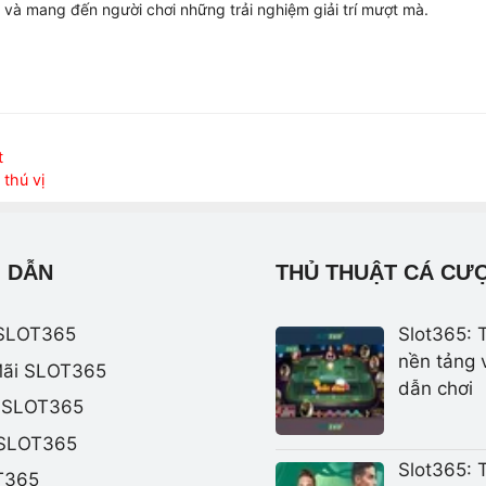
và mang đến người chơi những trải nghiệm giải trí mượt mà.
t
 thú vị
 DẪN
THỦ THUẬT CÁ CƯ
 SLOT365
Slot365: 
nền tảng 
Mãi SLOT365
dẫn chơi
 SLOT365
 SLOT365
Slot365: 
T365