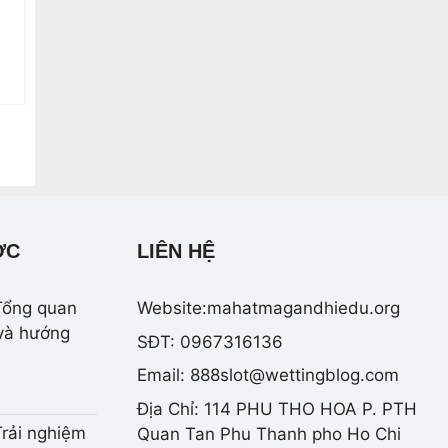
ỢC
LIÊN HỆ
Tổng quan
Website:mahatmagandhiedu.org
và hướng
SĐT: 0967316136
Email:
888slot@wettingblog.com
Địa Chỉ: 114 PHU THO HOA P. PTH
Trải nghiệm
Quan Tan Phu Thanh pho Ho Chi