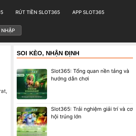
65
RÚT TIỀN SLOT365
APP SLOT365
 NHẬP
SOI KÈO, NHẬN ĐỊNH
Slot365: Tổng quan nền tảng và
hướng dẫn chơi
at,
Slot365: Trải nghiệm giải trí và cơ
hội trúng lớn