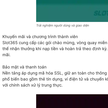
Trải nghiệm người dùng và giao diện
Khuyến mãi và chương trình thành viên
Slot365 cung cấp các gói chào mừng, vòng quay miễn p
thể nhận thưởng khi nạp tiền và hoàn trả theo định kỳ
mãi.
Bảo mật và thanh toán
Nền tảng áp dụng mã hóa SSL, giữ an toàn cho thông 
phổ biến bao gồm thẻ tín dụng, ví điện tử và chuyển k
với chính sách xử lý trung thực.