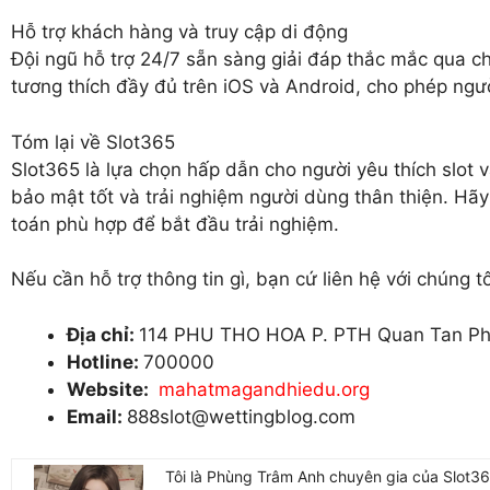
Hỗ trợ khách hàng và truy cập di động
Đội ngũ hỗ trợ 24/7 sẵn sàng giải đáp thắc mắc qua ch
tương thích đầy đủ trên iOS và Android, cho phép người
Tóm lại về Slot365
Slot365 là lựa chọn hấp dẫn cho người yêu thích slot 
bảo mật tốt và trải nghiệm người dùng thân thiện. Hã
toán phù hợp để bắt đầu trải nghiệm.
Nếu cần hỗ trợ thông tin gì, bạn cứ liên hệ với chúng t
Địa chỉ:
114 PHU THO HOA P. PTH Quan Tan Ph
Hotline:
700000
Website:
mahatmagandhiedu.org
Email:
888slot@wettingblog.com
Tôi là Phùng Trâm Anh chuyên gia của Slot36