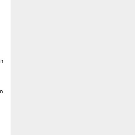
ến
án