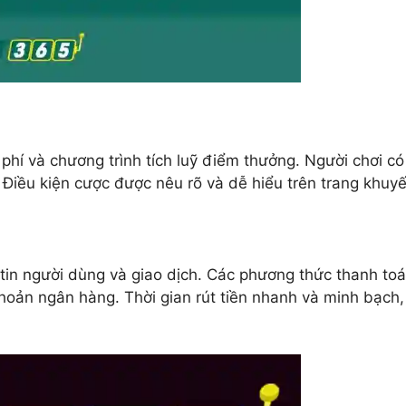
hí và chương trình tích luỹ điểm thưởng. Người chơi có
. Điều kiện cược được nêu rõ và dễ hiểu trên trang khuy
tin người dùng và giao dịch. Các phương thức thanh to
hoản ngân hàng. Thời gian rút tiền nhanh và minh bạch,