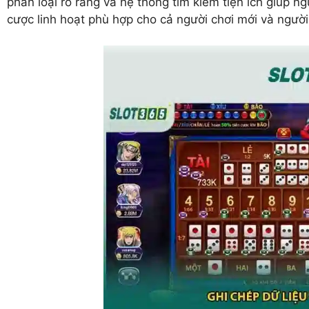
phân loại rõ ràng và hệ thống tìm kiếm tiện ích giúp ng
cược linh hoạt phù hợp cho cả người chơi mới và người