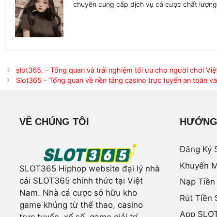
chuyên cung cấp dịch vụ cá cược chất lượng 
slot365. – Tổng quan và trải nghiệm tối ưu cho người chơi Việ
Slot365 - Tổng quan về nền tảng casino trực tuyến an toàn và
VỀ CHÚNG TÔI
HƯỚNG
Đăng Ký
Khuyến 
SLOT365 Hiphop website đại lý nhà
cái SLOT365 chính thức tại Việt
Nạp Tiền
Nam. Nhà cá cược sở hữu kho
Rút Tiền
game khủng từ thể thao, casino
App SLO
trực tuyến, xổ số, game giải trí,…