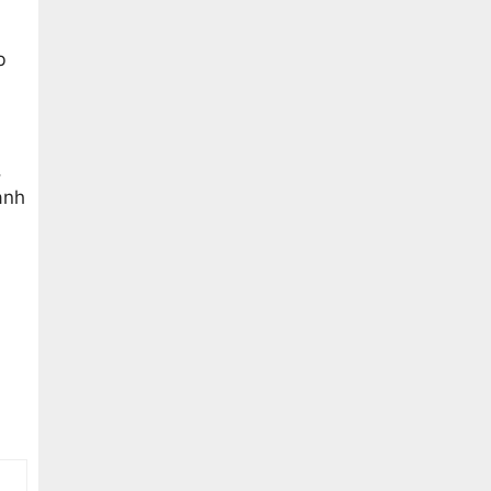
b
,
anh