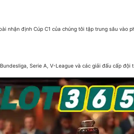
ài nhận định Cúp C1 của chúng tôi tập trung sâu vào ph
, Bundesliga, Serie A, V-League và các giải đấu cấp đội