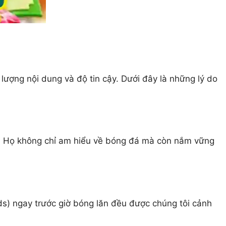
lượng nội dung và độ tin cậy. Dưới đây là những lý do
ao. Họ không chỉ am hiểu về bóng đá mà còn nắm vững
ds) ngay trước giờ bóng lăn đều được chúng tôi cảnh