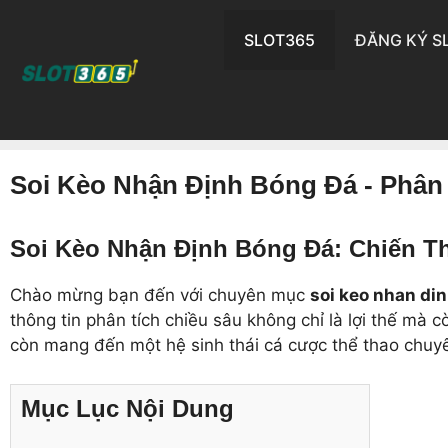
Chuyển
đến
SLOT365
ĐĂNG KÝ S
nội
dung
Soi Kèo Nhận Định Bóng Đá - Phân
Soi Kèo Nhận Định Bóng Đá: Chiến T
Chào mừng bạn đến với chuyên mục
soi keo nhan di
thông tin phân tích chiều sâu không chỉ là lợi thế mà 
còn mang đến một hệ sinh thái cá cược thể thao chuyên
Mục Lục Nội Dung