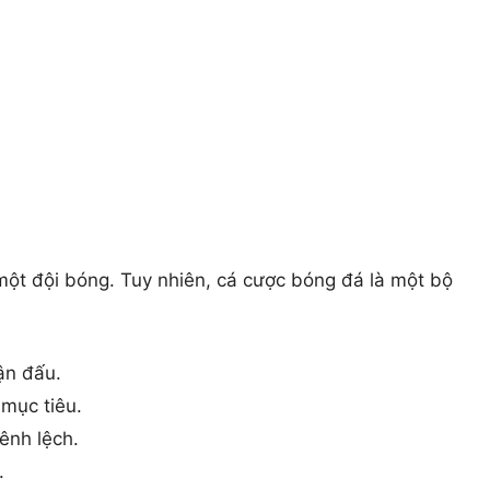
một đội bóng. Tuy nhiên, cá cược bóng đá là một bộ
ận đấu.
 mục tiêu.
ênh lệch.
.