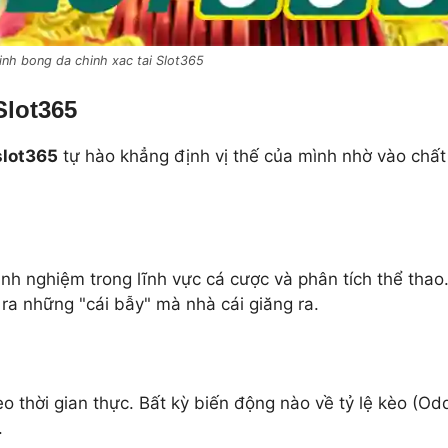
inh bong da chinh xac tai Slot365
Slot365
slot365
tự hào khẳng định vị thế của mình nhờ vào chất 
inh nghiệm trong lĩnh vực cá cược và phân tích thể th
ra những "cái bẫy" mà nhà cái giăng ra.
o thời gian thực. Bất kỳ biến động nào về tỷ lệ kèo (Od
.