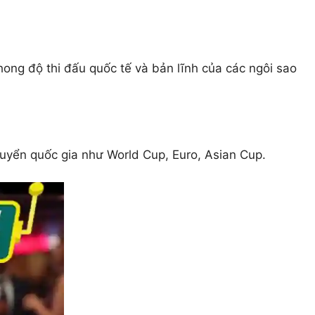
ong độ thi đấu quốc tế và bản lĩnh của các ngôi sao
 tuyển quốc gia như World Cup, Euro, Asian Cup.