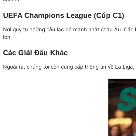
UEFA Champions League (Cúp C1)
Nơi quy tụ những câu lạc bộ mạnh nhất châu Âu. Các b
lớn.
Các Giải Đấu Khác
Ngoài ra, chúng tôi còn cung cấp thông tin về La Liga