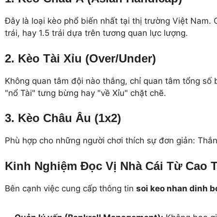
Đây là loại kèo phổ biến nhất tại thị trường Việt Nam.
trái, hay 1.5 trái dựa trên tương quan lực lượng.
2. Kèo Tài Xỉu (Over/Under)
Không quan tâm đội nào thắng, chỉ quan tâm tổng số b
"nổ Tài" tưng bừng hay "về Xỉu" chặt chẽ.
3. Kèo Châu Âu (1x2)
Phù hợp cho những người chơi thích sự đơn giản: Thắn
Kinh Nghiệm Đọc Vị Nhà Cái Từ Cao 
Bên cạnh việc cung cấp thông tin
soi keo nhan dinh 