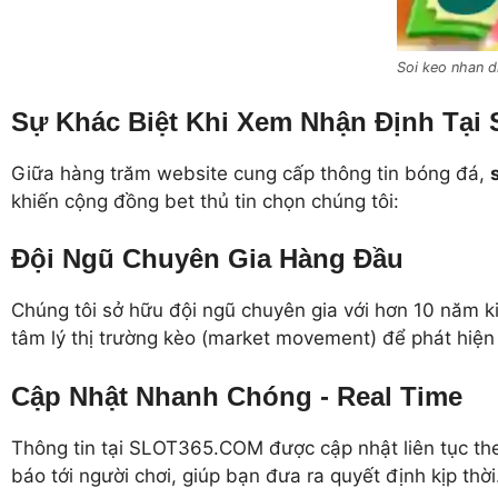
Soi keo nhan d
Sự Khác Biệt Khi Xem Nhận Định Tại 
Giữa hàng trăm website cung cấp thông tin bóng đá,
khiến cộng đồng bet thủ tin chọn chúng tôi:
Đội Ngũ Chuyên Gia Hàng Đầu
Chúng tôi sở hữu đội ngũ chuyên gia với hơn 10 năm k
tâm lý thị trường kèo (market movement) để phát hiện 
Cập Nhật Nhanh Chóng - Real Time
Thông tin tại SLOT365.COM được cập nhật liên tục the
báo tới người chơi, giúp bạn đưa ra quyết định kịp thời