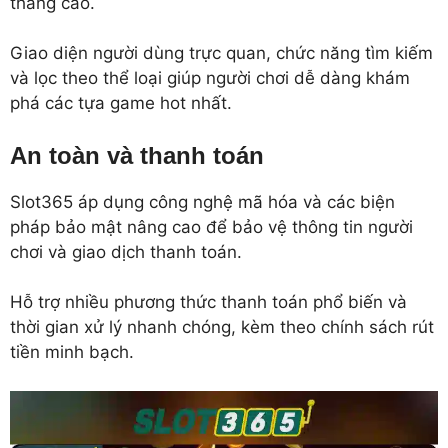
thắng cao.
Giao diện người dùng trực quan, chức năng tìm kiếm
và lọc theo thể loại giúp người chơi dễ dàng khám
phá các tựa game hot nhất.
An toàn và thanh toán
Slot365 áp dụng công nghệ mã hóa và các biện
pháp bảo mật nâng cao để bảo vệ thông tin người
chơi và giao dịch thanh toán.
Hỗ trợ nhiều phương thức thanh toán phổ biến và
thời gian xử lý nhanh chóng, kèm theo chính sách rút
tiền minh bạch.