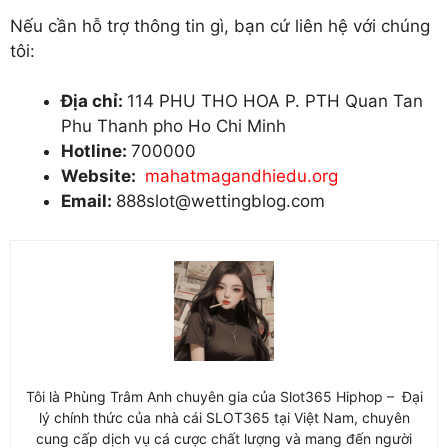
Nếu cần hỗ trợ thông tin gì, bạn cứ liên hệ với chúng
tôi:
Địa chỉ:
114 PHU THO HOA P. PTH Quan Tan
Phu Thanh pho Ho Chi Minh
Hotline:
700000
Website:
mahatmagandhiedu.org
Email:
888slot@wettingblog.com
Tôi là Phùng Trâm Anh chuyên gia của Slot365 Hiphop – Đại
lý chính thức của nhà cái SLOT365 tại Việt Nam, chuyên
cung cấp dịch vụ cá cược chất lượng và mang đến người