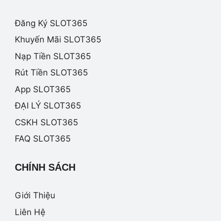
Đăng Ký SLOT365
Khuyến Mãi SLOT365
Nạp Tiền SLOT365
Rút Tiền SLOT365
App SLOT365
ĐẠI LÝ SLOT365
CSKH SLOT365
FAQ SLOT365
CHÍNH SÁCH
Giới Thiệu
Liên Hệ