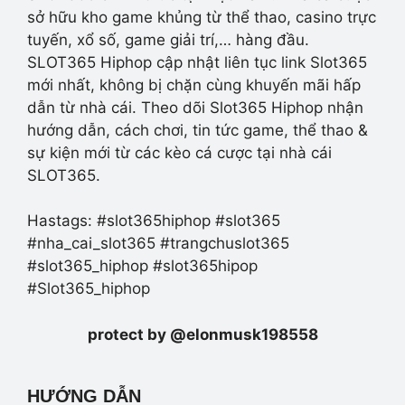
sở hữu kho game khủng từ thể thao, casino trực
tuyến, xổ số, game giải trí,… hàng đầu.
SLOT365 Hiphop cập nhật liên tục link Slot365
mới nhất, không bị chặn cùng khuyến mãi hấp
dẫn từ nhà cái. Theo dõi Slot365 Hiphop nhận
hướng dẫn, cách chơi, tin tức game, thể thao &
sự kiện mới từ các kèo cá cược tại nhà cái
SLOT365.
Hastags: #slot365hiphop #slot365
#nha_cai_slot365 #trangchuslot365
#slot365_hiphop #slot365hipop
#Slot365_hiphop
protect by @elonmusk198558
HƯỚNG DẪN