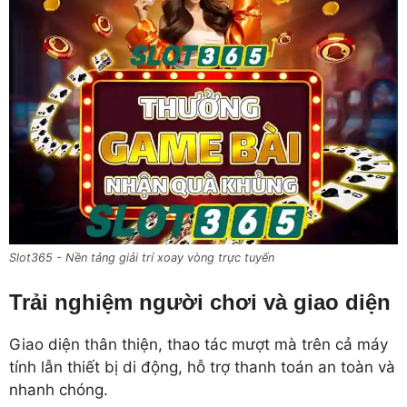
Slot365 - Nền tảng giải trí xoay vòng trực tuyến
Trải nghiệm người chơi và giao diện
Giao diện thân thiện, thao tác mượt mà trên cả máy
tính lẫn thiết bị di động, hỗ trợ thanh toán an toàn và
nhanh chóng.