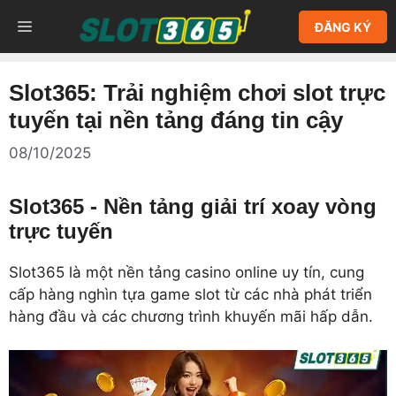
Chuyển
MENU
ĐĂNG KÝ
đến
nội
dung
Slot365: Trải nghiệm chơi slot trực
tuyến tại nền tảng đáng tin cậy
08/10/2025
Slot365 - Nền tảng giải trí xoay vòng
trực tuyến
Slot365 là một nền tảng casino online uy tín, cung
cấp hàng nghìn tựa game slot từ các nhà phát triển
hàng đầu và các chương trình khuyến mãi hấp dẫn.