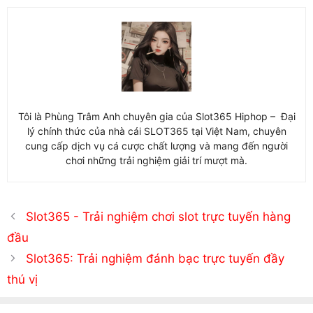
Tôi là Phùng Trâm Anh chuyên gia của Slot365 Hiphop – Đại
lý chính thức của nhà cái SLOT365 tại Việt Nam, chuyên
cung cấp dịch vụ cá cược chất lượng và mang đến người
chơi những trải nghiệm giải trí mượt mà.
Slot365 - Trải nghiệm chơi slot trực tuyến hàng
đầu
Slot365: Trải nghiệm đánh bạc trực tuyến đầy
thú vị