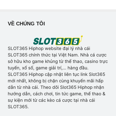
VỀ CHÚNG TÔI
SLOT365 Hiphop website đại lý nhà cái
SLOT365 chính thức tại Việt Nam. Nhà cá cược
sở hữu kho game khủng từ thể thao, casino trực
tuyến, xổ số, game giải trí,… hàng đầu.
SLOT365 Hiphop cập nhật liên tục link Slot365
mới nhất, không bị chặn cùng khuyến mãi hấp
dẫn từ nhà cái. Theo dõi Slot365 Hiphop nhận
hướng dẫn, cách chơi, tin tức game, thể thao &
sự kiện mới từ các kèo cá cược tại nhà cái
SLOT365.