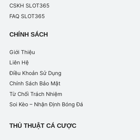
CSKH SLOT365
FAQ SLOT365
CHÍNH SÁCH
Giới Thiệu
Liên Hệ
Điều Khoản Sử Dụng
Chính Sách Bảo Mật
Từ Chối Trách Nhiệm
Soi Kèo – Nhận Định Bóng Đá
THỦ THUẬT CÁ CƯỢC