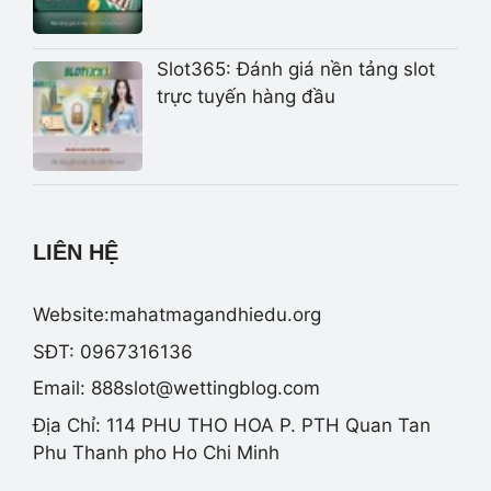
Slot365: Đánh giá nền tảng slot
trực tuyến hàng đầu
LIÊN HỆ
Website:mahatmagandhiedu.org
SĐT: 0967316136
Email:
888slot@wettingblog.com
Địa Chỉ: 114 PHU THO HOA P. PTH Quan Tan
Phu Thanh pho Ho Chi Minh