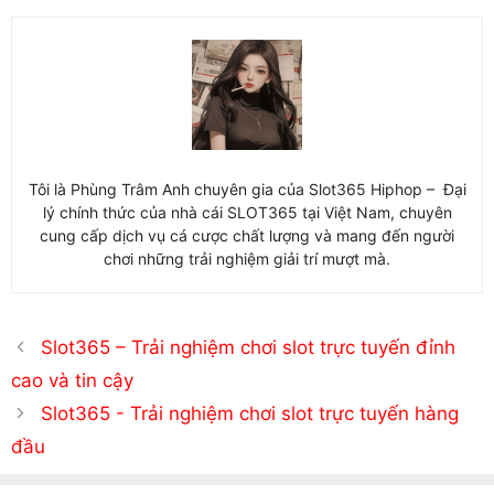
Tôi là Phùng Trâm Anh chuyên gia của Slot365 Hiphop – Đại
lý chính thức của nhà cái SLOT365 tại Việt Nam, chuyên
cung cấp dịch vụ cá cược chất lượng và mang đến người
chơi những trải nghiệm giải trí mượt mà.
Slot365 – Trải nghiệm chơi slot trực tuyến đỉnh
cao và tin cậy
Slot365 - Trải nghiệm chơi slot trực tuyến hàng
đầu