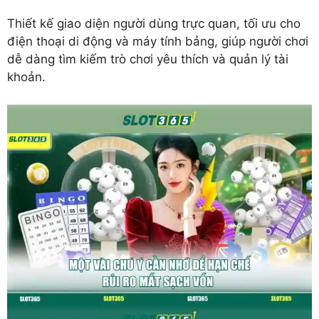
Thiết kế giao diện người dùng trực quan, tối ưu cho
điện thoại di động và máy tính bảng, giúp người chơi
dễ dàng tìm kiếm trò chơi yêu thích và quản lý tài
khoản.