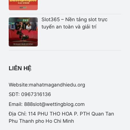
Slot365 – Nền tảng slot trực
tuyến an toàn và giải trí
LIÊN HỆ
Website:mahatmagandhiedu.org
SĐT: 0967316136
Email:
888slot@wettingblog.com
Địa Chỉ: 114 PHU THO HOA P. PTH Quan Tan
Phu Thanh pho Ho Chi Minh