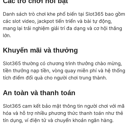
Các trò chơi nổi bật
Danh sách trò chơi khe phổ biến tại Slot365 bao gồm
các slot video, jackpot tiến triển và bài tự động,
mang lại trải nghiệm giải trí đa dạng và cơ hội thắng
lớn.
Khuyến mãi và thưởng
Slot365 thường có chương trình thưởng chào mừng,
tiền thưởng nạp tiền, vòng quay miễn phí và hệ thống
tích điểm đổi quà cho người chơi trung thành.
An toàn và thanh toán
Slot365 cam kết bảo mật thông tin người chơi với mã
hóa và hỗ trợ nhiều phương thức thanh toán như thẻ
tín dụng, ví điện tử và chuyển khoản ngân hàng.