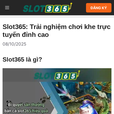
Chuyển
MENU
ĐĂNG KÝ
đến
nội
dung
Slot365: Trải nghiệm chơi khe trực
tuyến đỉnh cao
08/10/2025
Slot365 là gì?