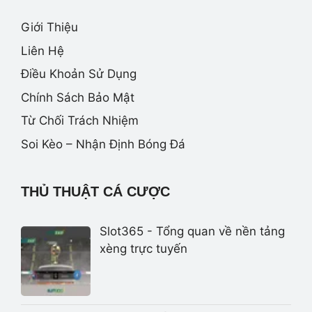
Giới Thiệu
Liên Hệ
Điều Khoản Sử Dụng
Chính Sách Bảo Mật
Từ Chối Trách Nhiệm
Soi Kèo – Nhận Định Bóng Đá
THỦ THUẬT CÁ CƯỢC
Slot365 - Tổng quan về nền tảng
xèng trực tuyến