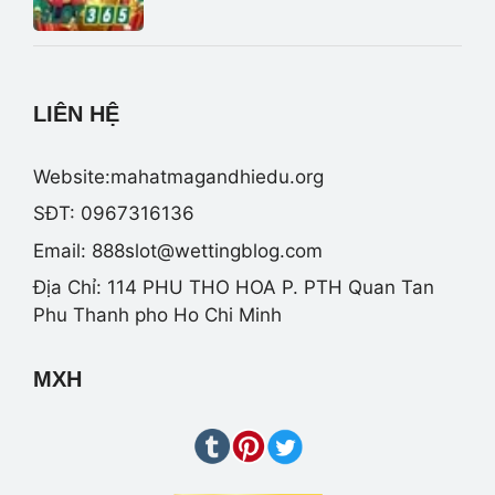
LIÊN HỆ
Website:mahatmagandhiedu.org
SĐT: 0967316136
Email:
888slot@wettingblog.com
Địa Chỉ: 114 PHU THO HOA P. PTH Quan Tan
Phu Thanh pho Ho Chi Minh
MXH