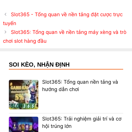
Slot365 - Tổng quan về nền tảng đặt cược trực
tuyến
Slot365: Tổng quan về nền tảng máy xèng và trò
chơi slot hàng đầu
SOI KÈO, NHẬN ĐỊNH
Slot365: Tổng quan nền tảng và
hướng dẫn chơi
Slot365: Trải nghiệm giải trí và cơ
hội trúng lớn