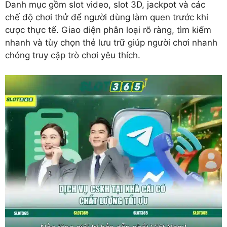
Danh mục gồm slot video, slot 3D, jackpot và các
chế độ chơi thử để người dùng làm quen trước khi
cược thực tế. Giao diện phân loại rõ ràng, tìm kiếm
nhanh và tùy chọn thẻ lưu trữ giúp người chơi nhanh
chóng truy cập trò chơi yêu thích.