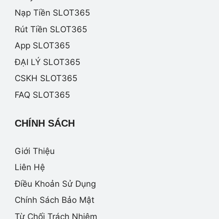
Nạp Tiền SLOT365
Rút Tiền SLOT365
App SLOT365
ĐẠI LÝ SLOT365
CSKH SLOT365
FAQ SLOT365
CHÍNH SÁCH
Giới Thiệu
Liên Hệ
Điều Khoản Sử Dụng
Chính Sách Bảo Mật
Từ Chối Trách Nhiệm