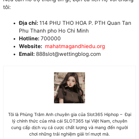
tôi:
Địa chỉ:
114 PHU THO HOA P. PTH Quan Tan
Phu Thanh pho Ho Chi Minh
Hotline:
700000
Website:
mahatmagandhiedu.org
Email:
888slot@wettingblog.com
Tôi là Phùng Trâm Anh chuyên gia của Slot365 Hiphop – Đại
lý chính thức của nhà cái SLOT365 tại Việt Nam, chuyên
cung cấp dịch vụ cá cược chất lượng và mang đến người
chơi những trải nghiệm giải trí mượt mà.