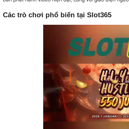
Các trò chơi phổ biến tại Slot365