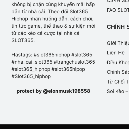
CSKH SL
không bị chặn cùng khuyến mãi hấp
FAQ SLO
dẫn từ nhà cái. Theo dõi Slot365
Hiphop nhận hướng dẫn, cách chơi,
tin tức game, thể thao & sự kiện mới
CHÍNH 
từ các kèo cá cược tại nhà cái
SLOT365.
Giới Thiệ
Liên Hệ
Hastags: #slot365hiphop #slot365
#nha_cai_slot365 #trangchuslot365
Điều Kho
#slot365_hiphop #slot365hipop
Chính Sá
#Slot365_hiphop
Từ Chối 
protect by @elonmusk198558
Soi Kèo 