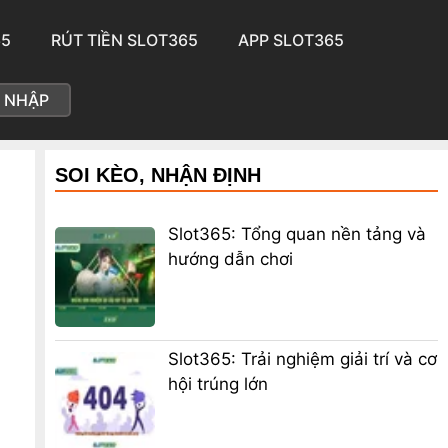
65
RÚT TIỀN SLOT365
APP SLOT365
 NHẬP
SOI KÈO, NHẬN ĐỊNH
Slot365: Tổng quan nền tảng và
hướng dẫn chơi
Slot365: Trải nghiệm giải trí và cơ
hội trúng lớn