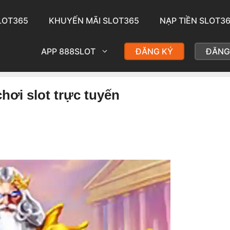
LOT365
KHUYẾN MÃI SLOT365
NẠP TIỀN SLOT3
APP 888SLOT
ĐĂNG KÝ
ĐĂNG
hơi slot trực tuyến