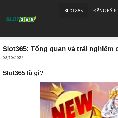
Chuyển
đến
SLOT365
ĐĂNG KÝ S
nội
dung
Slot365: Tổng quan và trải nghiệm c
08/10/2025
Slot365 là gì?