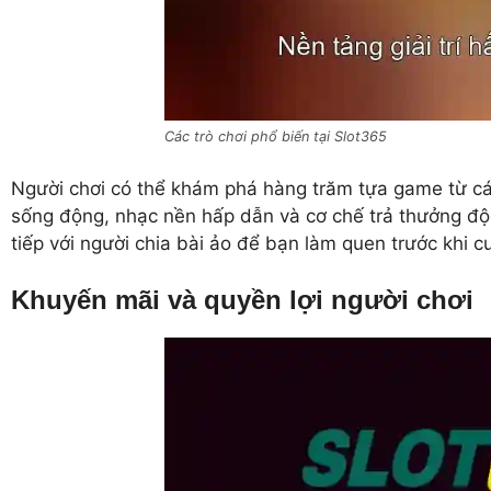
Các trò chơi phổ biến tại Slot365
Người chơi có thể khám phá hàng trăm tựa game từ cá
sống động, nhạc nền hấp dẫn và cơ chế trả thưởng độc
tiếp với người chia bài ảo để bạn làm quen trước khi c
Khuyến mãi và quyền lợi người chơi