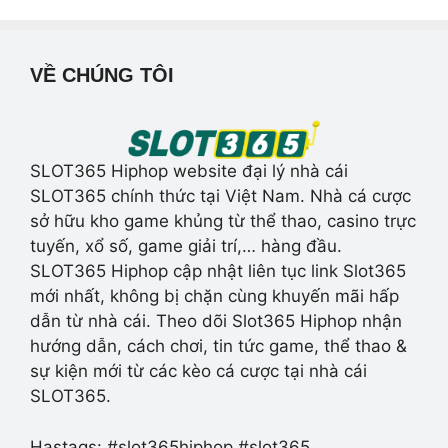
VỀ CHÚNG TÔI
SLOT365 Hiphop website đại lý nhà cái
SLOT365 chính thức tại Việt Nam. Nhà cá cược
sở hữu kho game khủng từ thể thao, casino trực
tuyến, xổ số, game giải trí,… hàng đầu.
SLOT365 Hiphop cập nhật liên tục link Slot365
mới nhất, không bị chặn cùng khuyến mãi hấp
dẫn từ nhà cái. Theo dõi Slot365 Hiphop nhận
hướng dẫn, cách chơi, tin tức game, thể thao &
sự kiện mới từ các kèo cá cược tại nhà cái
SLOT365.
Hastags: #slot365hiphop #slot365