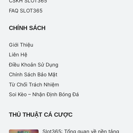
CSKH SLOT365
FAQ SLOT365
CHÍNH SÁCH
Giới Thiệu
Liên Hệ
Điều Khoản Sử Dụng
Chính Sách Bảo Mật
Từ Chối Trách Nhiệm
Soi Kèo – Nhận Định Bóng Đá
THỦ THUẬT CÁ CƯỢC
Slot365: Tổng quan về nền tảng