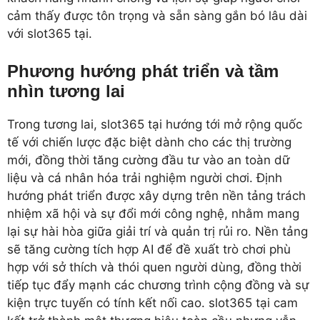
cảm thấy được tôn trọng và sẵn sàng gắn bó lâu dài
với slot365 tại.
Phương hướng phát triển và tầm
nhìn tương lai
Trong tương lai, slot365 tại hướng tới mở rộng quốc
tế với chiến lược đặc biệt dành cho các thị trường
mới, đồng thời tăng cường đầu tư vào an toàn dữ
liệu và cá nhân hóa trải nghiệm người chơi. Định
hướng phát triển được xây dựng trên nền tảng trách
nhiệm xã hội và sự đổi mới công nghệ, nhằm mang
lại sự hài hòa giữa giải trí và quản trị rủi ro. Nền tảng
sẽ tăng cường tích hợp AI để đề xuất trò chơi phù
hợp với sở thích và thói quen người dùng, đồng thời
tiếp tục đẩy mạnh các chương trình cộng đồng và sự
kiện trực tuyến có tính kết nối cao. slot365 tại cam