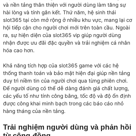
và nền tảng thân thiện với người dùng làm tăng sự
hài lòng và tính gắn kết. Thứ năm, hệ sinh thái
slot365 tại còn mở rộng ở nhiều khu vực, mang lại cơ
hội tiếp cận cho người chơi mới trên toàn cầu. Ngoài
ra, sự hiện diện của slot365 vip giúp người dùng
nhận được ưu đãi đặc quyền và trải nghiệm cá nhân
hóa cao hơn.
Khả năng tích hợp của slot365 game với các hệ
thống thanh toán và bảo mật hiện đại giúp nền tảng
duy trì niềm tin của người chơi qua từng phiên chơi.
Để người dùng có thể dễ dàng đánh giá chất lượng,
các yếu tố như tính công bằng, tốc độ và độ ổn định
được công khai minh bạch trong các báo cáo nhỏ
hàng tháng của nền tảng.
Trải nghiệm người dùng và phản hồi
từ cộng đồng