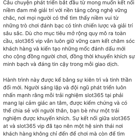
Câu chuyện phát triển bắt đầu từ mong muốn kết nối
niềm đam mê giải trí với nền tảng công nghệ vững
chắc, nơi mọi người có thể tìm thấy niềm vui từ
những trò chơi đánh bạc có tính chiến lược và giải trí
sâu sắc. Dù cho mục tiêu mở rộng quy mô ra toàn
cầu, slot365 vip vẫn luôn giữ vững cam kết chăm sóc
khách hàng và kiến tạo những mốc đánh dấu mới
cho cộng đồng người chơi, đồng thời khuyến khích sự
minh bạch và đáng tin cậy trong mỗi giao dịch.
Hành trình này được kể bằng sự kiên trì và tinh thần
đổi mới. Người sáng lập và đội ngũ phát triển luôn
nhấn mạnh rằng mỗi trải nghiệm slot365 tại phải
mang lại cảm giác an tâm, được kiểm chứng và có
thể chia sẻ với người thân, bạn bè như một trải
nghiệm được khuyến khích. Sự kết nối giữa slot365
at và slot365 vip đã tạo nên một hệ sinh thái nơi
khách hàng không chỉ đến để chơi mà còn để tìm