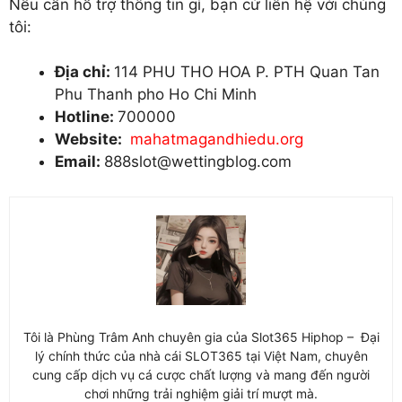
Nếu cần hỗ trợ thông tin gì, bạn cứ liên hệ với chúng
tôi:
Địa chỉ:
114 PHU THO HOA P. PTH Quan Tan
Phu Thanh pho Ho Chi Minh
Hotline:
700000
Website:
mahatmagandhiedu.org
Email:
888slot@wettingblog.com
Tôi là Phùng Trâm Anh chuyên gia của Slot365 Hiphop – Đại
lý chính thức của nhà cái SLOT365 tại Việt Nam, chuyên
cung cấp dịch vụ cá cược chất lượng và mang đến người
chơi những trải nghiệm giải trí mượt mà.