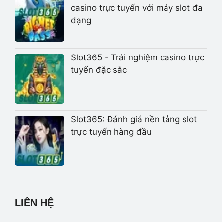
casino trực tuyến với máy slot đa
dạng
Slot365 - Trải nghiệm casino trực
tuyến đặc sắc
Slot365: Đánh giá nền tảng slot
trực tuyến hàng đầu
LIÊN HỆ