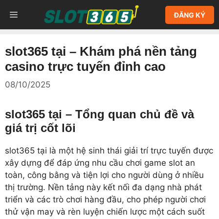
Chuyển
MENU
ĐĂNG KÝ
đến
nội
dung
slot365 tại – Khám phá nền tảng
casino trực tuyến đỉnh cao
08/10/2025
slot365 tại – Tổng quan chủ đề và
giá trị cốt lõi
slot365 tại là một hệ sinh thái giải trí trực tuyến được
xây dựng để đáp ứng nhu cầu chơi game slot an
toàn, công bằng và tiện lợi cho người dùng ở nhiều
thị trường. Nền tảng này kết nối đa dạng nhà phát
triển và các trò chơi hàng đầu, cho phép người chơi
thử vận may và rèn luyện chiến lược một cách suốt