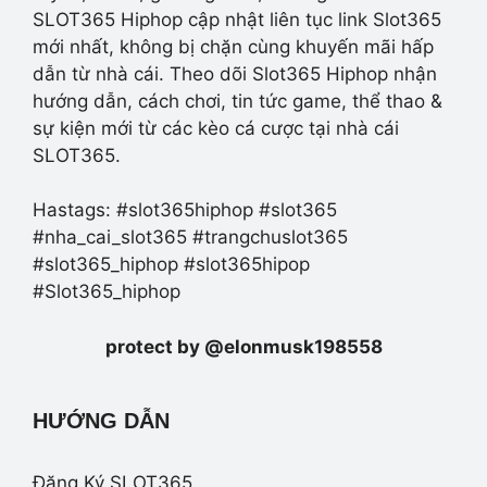
SLOT365 Hiphop cập nhật liên tục link Slot365
mới nhất, không bị chặn cùng khuyến mãi hấp
dẫn từ nhà cái. Theo dõi Slot365 Hiphop nhận
hướng dẫn, cách chơi, tin tức game, thể thao &
sự kiện mới từ các kèo cá cược tại nhà cái
SLOT365.
Hastags: #slot365hiphop #slot365
#nha_cai_slot365 #trangchuslot365
#slot365_hiphop #slot365hipop
#Slot365_hiphop
protect by @elonmusk198558
HƯỚNG DẪN
Đăng Ký SLOT365