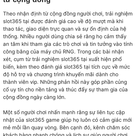
Theo nhận định từ cộng đồng người chơi, trải nghiệm
slot365 tại được đánh giá cao về độ mượt mà khi
thao tác, giao diện trực quan và sự ổn định của hệ
thống. Nhiều người dùng chia sẻ rằng họ cảm thấy
an tâm khi tham gia các trò chơi và tin tưởng vào tính
công bằng của máy chủ RNG. Trong các bài nhận
xét, cụm từ trải nghiệm slot365 tại xuất hiện phổ
biến, kèm theo đánh giá slot365 tại tích cực về mức
độ hỗ trợ và chương trình khuyến mãi dành cho
thành viên vip. Những phản hồi này góp phần củng
cố uy tín cho nền tảng và thúc đẩy sự tham gia của
cộng đồng ngày càng lớn.
Một số người chơi nhấn mạnh rằng sự liên tục cập
nhật của slot365 game giúp họ luôn có cảm giác mới
mẻ mỗi lần quay vòng. Bên cạnh đó, kênh chăm sóc
khách hàng nhanh chóng và lịch sự giúp người chơi