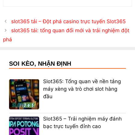
slot365 tải – Đột phá casino trực tuyến Slot365
slot365 tái: tổng quan đổi mới và trải nghiệm đột
phá
SOI KÈO, NHẬN ĐỊNH
Slot365: Tổng quan về nền tảng
máy xèng và trò chơi slot hàng
đầu
Slot365 – Trải nghiệm máy đánh
bạc trực tuyến đỉnh cao