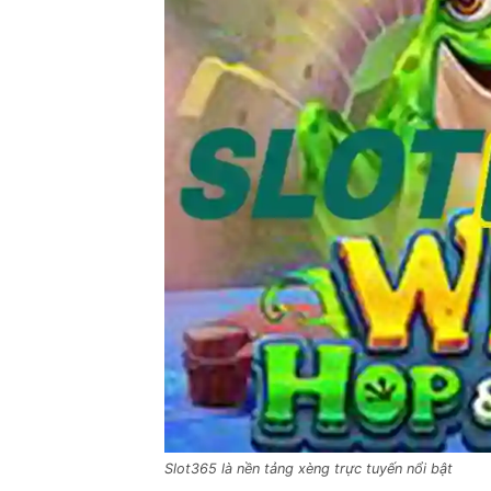
Slot365 là nền tảng xèng trực tuyến nổi bật