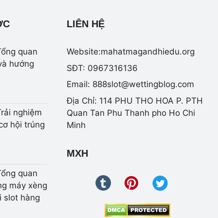
ỢC
LIÊN HỆ
Tổng quan
Website:mahatmagandhiedu.org
và hướng
SĐT: 0967316136
Email:
888slot@wettingblog.com
Địa Chỉ: 114 PHU THO HOA P. PTH
Trải nghiệm
Quan Tan Phu Thanh pho Ho Chi
 cơ hội trúng
Minh
MXH
Tổng quan
ng máy xèng
i slot hàng