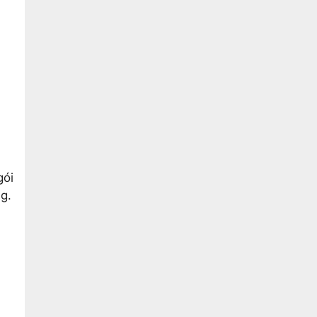
gói
g.