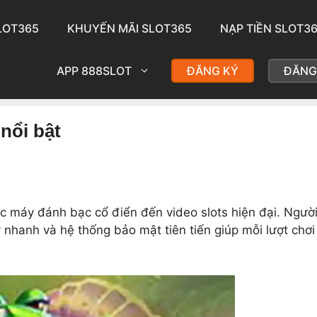
LOT365
KHUYẾN MÃI SLOT365
NẠP TIỀN SLOT3
APP 888SLOT
ĐĂNG KÝ
ĐĂNG
nổi bật
c máy đánh bạc cổ điển đến video slots hiện đại. Ngườ
ý nhanh và hệ thống bảo mật tiên tiến giúp mỗi lượt chơi