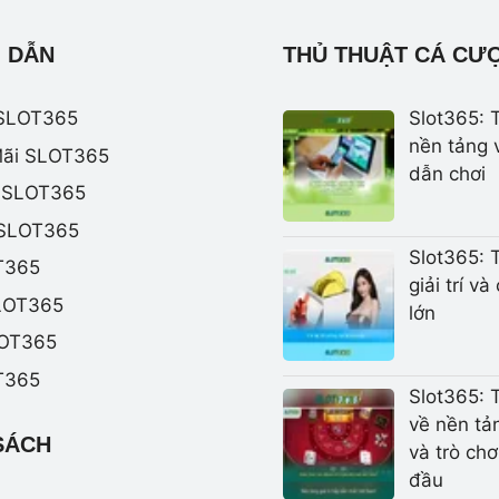
 DẪN
THỦ THUẬT CÁ CƯ
 SLOT365
Slot365: 
nền tảng 
Mãi SLOT365
dẫn chơi
 SLOT365
 SLOT365
Slot365: 
T365
giải trí và
LOT365
lớn
OT365
T365
Slot365: 
về nền tả
SÁCH
và trò chơ
đầu