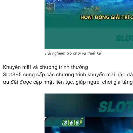
Trải nghiệm trò chơi và thiết kế
Khuyến mãi và chương trình thưởng
Slot365 cung cấp các chương trình khuyến mãi hấp dẫn
ưu đãi được cập nhật liên tục, giúp người chơi gia tăn