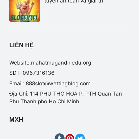
tuyến an toàn và giải trí
LIÊN HỆ
Website:mahatmagandhiedu.org
SĐT: 0967316136
Email:
888slot@wettingblog.com
Địa Chỉ: 114 PHU THO HOA P. PTH Quan Tan
Phu Thanh pho Ho Chi Minh
MXH