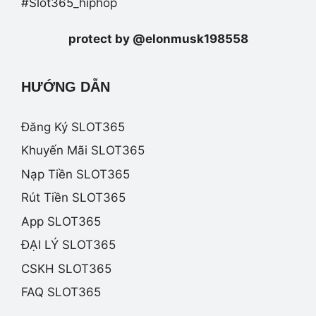
#Slot365_hiphop
protect by @elonmusk198558
HƯỚNG DẪN
Đăng Ký SLOT365
Khuyến Mãi SLOT365
Nạp Tiền SLOT365
Rút Tiền SLOT365
App SLOT365
ĐẠI LÝ SLOT365
CSKH SLOT365
FAQ SLOT365