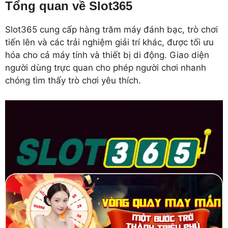
Tổng quan về Slot365
Slot365 cung cấp hàng trăm máy đánh bạc, trò chơi
tiến lên và các trải nghiệm giải trí khác, được tối ưu
hóa cho cả máy tính và thiết bị di động. Giao diện
người dùng trực quan cho phép người chơi nhanh
chóng tìm thấy trò chơi yêu thích.