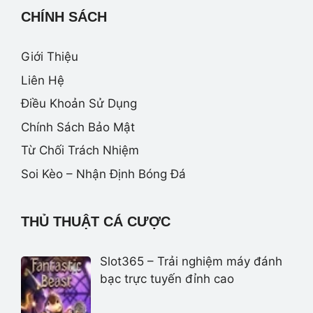
CHÍNH SÁCH
Giới Thiệu
Liên Hệ
Điều Khoản Sử Dụng
Chính Sách Bảo Mật
Từ Chối Trách Nhiệm
Soi Kèo – Nhận Định Bóng Đá
THỦ THUẬT CÁ CƯỢC
Slot365 – Trải nghiệm máy đánh
bạc trực tuyến đỉnh cao