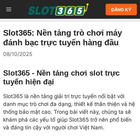
Chuyển
MENU
ĐĂNG KÝ
đến
nội
dung
Slot365: Nền tảng trò chơi máy
đánh bạc trực tuyến hàng đầu
08/10/2025
Slot365 - Nền tảng chơi slot trực
tuyến hiện đại
Slot365 là nền tảng giải trí trực tuyến nổi bật với
danh mục trò chơi đa dạng, thiết kế thân thiện và hệ
thống bảo mật cao. Trong bài viết này, chúng ta sẽ
khám phá các yếu tố giúp Slot365 trở nên phổ biến
và đáng tin cậy với người chơi Việt Nam.