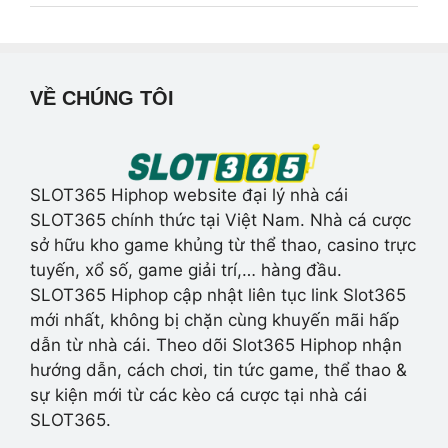
VỀ CHÚNG TÔI
SLOT365 Hiphop website đại lý nhà cái
SLOT365 chính thức tại Việt Nam. Nhà cá cược
sở hữu kho game khủng từ thể thao, casino trực
tuyến, xổ số, game giải trí,… hàng đầu.
SLOT365 Hiphop cập nhật liên tục link Slot365
mới nhất, không bị chặn cùng khuyến mãi hấp
dẫn từ nhà cái. Theo dõi Slot365 Hiphop nhận
hướng dẫn, cách chơi, tin tức game, thể thao &
sự kiện mới từ các kèo cá cược tại nhà cái
SLOT365.