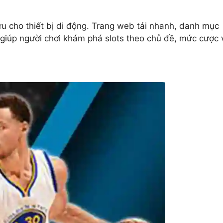
ưu cho thiết bị di động. Trang web tải nhanh, danh mục
i giúp người chơi khám phá slots theo chủ đề, mức cược 