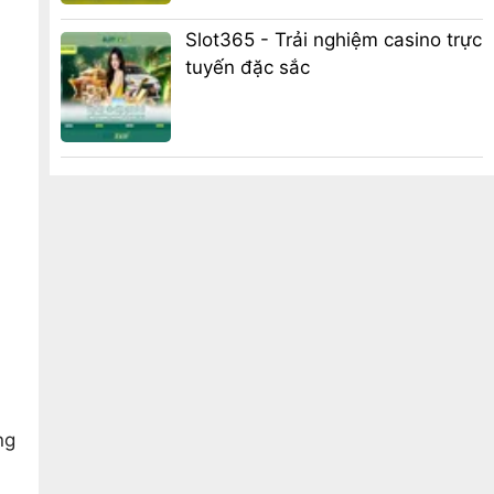
Slot365 - Trải nghiệm casino trực
tuyến đặc sắc
ng