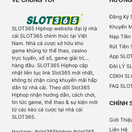
VỀ CHÚNG TÔI
HƯỚNG
Đăng Ký
Khuyến 
SLOT365 Hiphop website đại lý nhà
cái SLOT365 chính thức tại Việt
Nạp Tiền
Nam. Nhà cá cược sở hữu kho
Rút Tiền
game khủng từ thể thao, casino
App SLO
trực tuyến, xổ số, game giải trí,…
hàng đầu. SLOT365 Hiphop cập
ĐẠI LÝ S
nhật liên tục link Slot365 mới nhất,
CSKH SL
không bị chặn cùng khuyến mãi hấp
FAQ SLO
dẫn từ nhà cái. Theo dõi Slot365
Hiphop nhận hướng dẫn, cách chơi,
tin tức game, thể thao & sự kiện mới
CHÍNH 
từ các kèo cá cược tại nhà cái
SLOT365.
Giới Thiệ
Liên Hệ
Hastags: #slot365hiphop #slot365