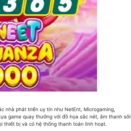
c nhà phát triển uy tín như NetEnt, Microgaming,
 tựa game quay thưởng với đồ họa sắc nét, âm thanh số
 thiết bị và có hệ thống thanh toán linh hoạt.