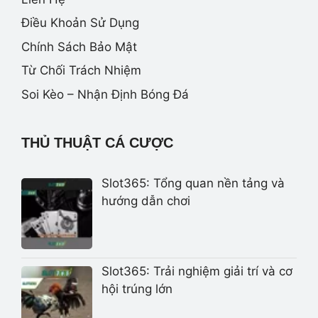
Điều Khoản Sử Dụng
Chính Sách Bảo Mật
Từ Chối Trách Nhiệm
Soi Kèo – Nhận Định Bóng Đá
THỦ THUẬT CÁ CƯỢC
Slot365: Tổng quan nền tảng và
hướng dẫn chơi
Slot365: Trải nghiệm giải trí và cơ
hội trúng lớn