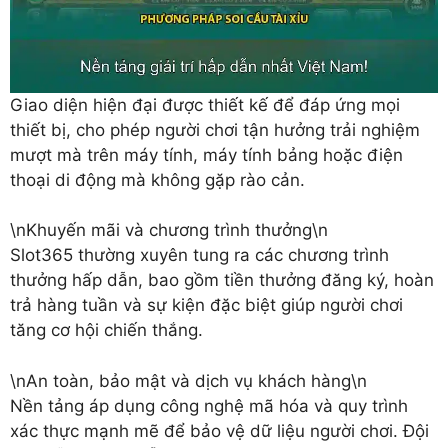
Giao diện hiện đại được thiết kế để đáp ứng mọi
thiết bị, cho phép người chơi tận hưởng trải nghiệm
mượt mà trên máy tính, máy tính bảng hoặc điện
thoại di động mà không gặp rào cản.
\n
Khuyến mãi và chương trình thưởng
\n
Slot365 thường xuyên tung ra các chương trình
thưởng hấp dẫn, bao gồm tiền thưởng đăng ký, hoàn
trả hàng tuần và sự kiện đặc biệt giúp người chơi
tăng cơ hội chiến thắng.
\n
An toàn, bảo mật và dịch vụ khách hàng
\n
Nền tảng áp dụng công nghệ mã hóa và quy trình
xác thực mạnh mẽ để bảo vệ dữ liệu người chơi. Đội