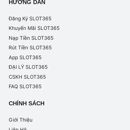
HƯỚNG DẪN
Đăng Ký SLOT365
Khuyến Mãi SLOT365
Nạp Tiền SLOT365
Rút Tiền SLOT365
App SLOT365
ĐẠI LÝ SLOT365
CSKH SLOT365
FAQ SLOT365
CHÍNH SÁCH
Giới Thiệu
Liên Hệ