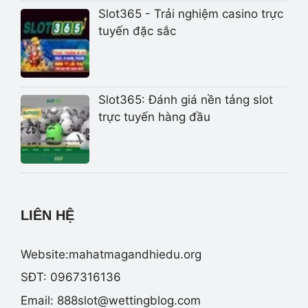
Slot365 - Trải nghiệm casino trực
tuyến đặc sắc
Slot365: Đánh giá nền tảng slot
trực tuyến hàng đầu
LIÊN HỆ
Website:mahatmagandhiedu.org
SĐT: 0967316136
Email:
888slot@wettingblog.com