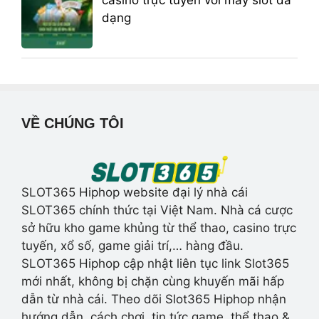
casino trực tuyến với máy slot đa
dạng
VỀ CHÚNG TÔI
SLOT365 Hiphop website đại lý nhà cái
SLOT365 chính thức tại Việt Nam. Nhà cá cược
sở hữu kho game khủng từ thể thao, casino trực
tuyến, xổ số, game giải trí,… hàng đầu.
SLOT365 Hiphop cập nhật liên tục link Slot365
mới nhất, không bị chặn cùng khuyến mãi hấp
dẫn từ nhà cái. Theo dõi Slot365 Hiphop nhận
hướng dẫn, cách chơi, tin tức game, thể thao &