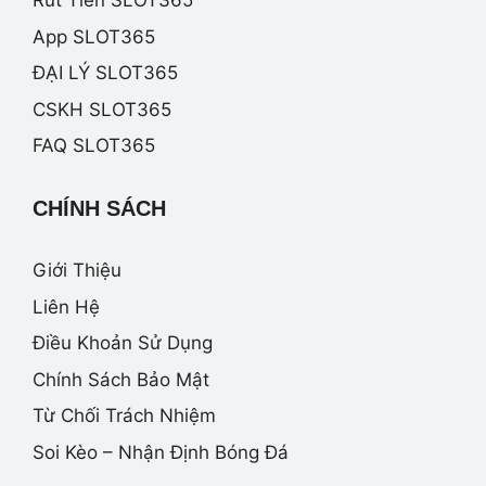
Rút Tiền SLOT365
App SLOT365
ĐẠI LÝ SLOT365
CSKH SLOT365
FAQ SLOT365
CHÍNH SÁCH
Giới Thiệu
Liên Hệ
Điều Khoản Sử Dụng
Chính Sách Bảo Mật
Từ Chối Trách Nhiệm
Soi Kèo – Nhận Định Bóng Đá