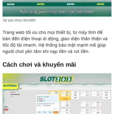
Tại sao chọn Slot365
Trang web tối ưu cho mọi thiết bị, từ máy tính để
bàn đến điện thoại di động, giao diện thân thiện và
tốc độ tải nhanh. Hệ thống bảo mật mạnh mẽ giúp
người chơi yên tâm khi nạp tiền và rút tiền.
Cách chơi và khuyến mãi