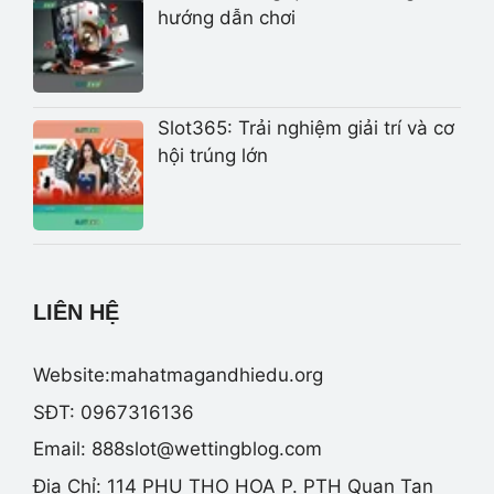
hướng dẫn chơi
Slot365: Trải nghiệm giải trí và cơ
hội trúng lớn
LIÊN HỆ
Website:mahatmagandhiedu.org
SĐT: 0967316136
Email:
888slot@wettingblog.com
Địa Chỉ: 114 PHU THO HOA P. PTH Quan Tan