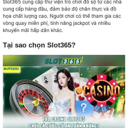
Slot365 cung cấp thư viện trò chơi đồ sộ từ các nhà
cung cấp hàng đầu, đảm bảo độ chân thực và đồ
họa chất lượng cao. Người chơi có thể tham gia các
vòng quay miễn phí, tính năng jackpot và nhiều
khuyến mãi hấp dẫn khác.
Tại sao chọn Slot365?