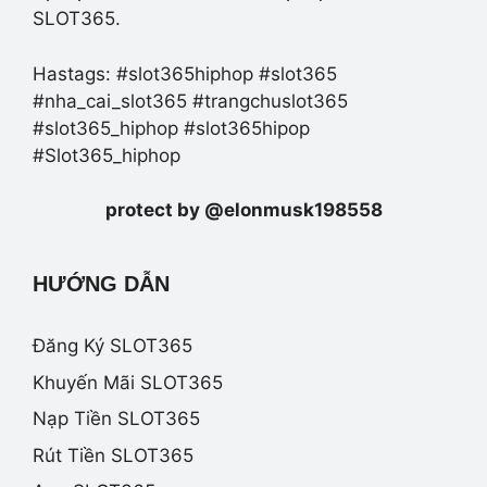
SLOT365.
Hastags: #slot365hiphop #slot365
#nha_cai_slot365 #trangchuslot365
#slot365_hiphop #slot365hipop
#Slot365_hiphop
protect by @elonmusk198558
HƯỚNG DẪN
Đăng Ký SLOT365
Khuyến Mãi SLOT365
Nạp Tiền SLOT365
Rút Tiền SLOT365