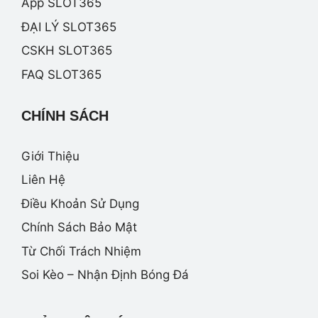
App SLOT365
ĐẠI LÝ SLOT365
CSKH SLOT365
FAQ SLOT365
CHÍNH SÁCH
Giới Thiệu
Liên Hệ
Điều Khoản Sử Dụng
Chính Sách Bảo Mật
Từ Chối Trách Nhiệm
Soi Kèo – Nhận Định Bóng Đá