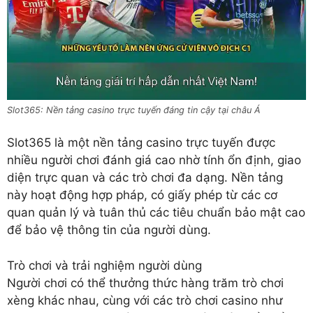
Slot365: Nền tảng casino trực tuyến đáng tin cậy tại châu Á
Slot365 là một nền tảng casino trực tuyến được
nhiều người chơi đánh giá cao nhờ tính ổn định, giao
diện trực quan và các trò chơi đa dạng. Nền tảng
này hoạt động hợp pháp, có giấy phép từ các cơ
quan quản lý và tuân thủ các tiêu chuẩn bảo mật cao
để bảo vệ thông tin của người dùng.
Trò chơi và trải nghiệm người dùng
Người chơi có thể thưởng thức hàng trăm trò chơi
xèng khác nhau, cùng với các trò chơi casino như