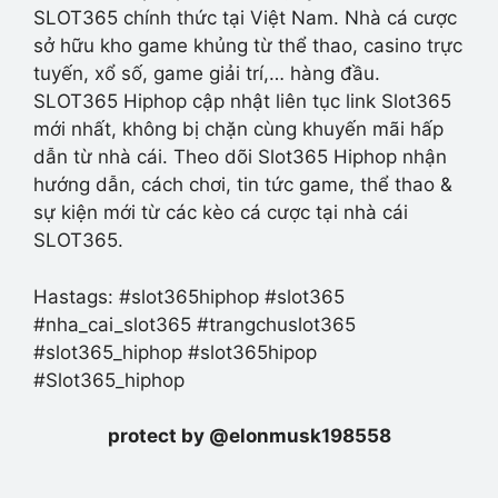
SLOT365 chính thức tại Việt Nam. Nhà cá cược
sở hữu kho game khủng từ thể thao, casino trực
tuyến, xổ số, game giải trí,… hàng đầu.
SLOT365 Hiphop cập nhật liên tục link Slot365
mới nhất, không bị chặn cùng khuyến mãi hấp
dẫn từ nhà cái. Theo dõi Slot365 Hiphop nhận
hướng dẫn, cách chơi, tin tức game, thể thao &
sự kiện mới từ các kèo cá cược tại nhà cái
SLOT365.
Hastags: #slot365hiphop #slot365
#nha_cai_slot365 #trangchuslot365
#slot365_hiphop #slot365hipop
#Slot365_hiphop
protect by @elonmusk198558