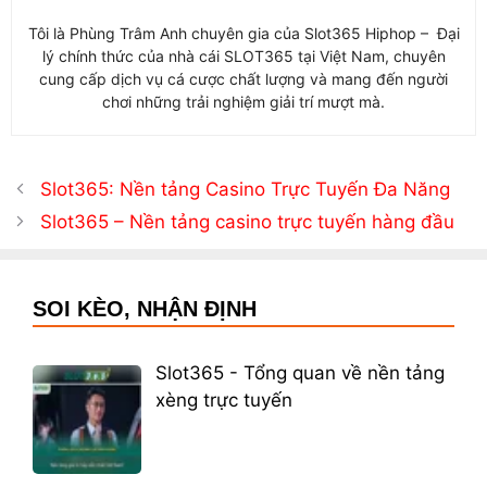
Tôi là Phùng Trâm Anh chuyên gia của Slot365 Hiphop – Đại
lý chính thức của nhà cái SLOT365 tại Việt Nam, chuyên
cung cấp dịch vụ cá cược chất lượng và mang đến người
chơi những trải nghiệm giải trí mượt mà.
Slot365: Nền tảng Casino Trực Tuyến Đa Năng
Slot365 – Nền tảng casino trực tuyến hàng đầu
SOI KÈO, NHẬN ĐỊNH
Slot365 - Tổng quan về nền tảng
xèng trực tuyến