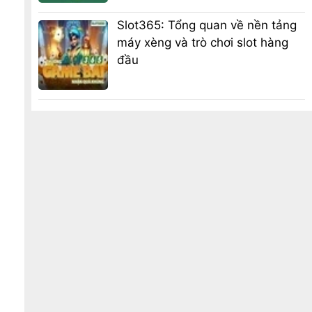
Slot365: Tổng quan về nền tảng
máy xèng và trò chơi slot hàng
đầu