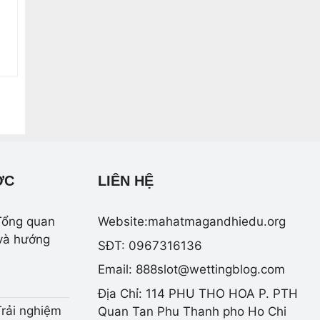
ỢC
LIÊN HỆ
Tổng quan
Website:mahatmagandhiedu.org
và hướng
SĐT: 0967316136
Email:
888slot@wettingblog.com
Địa Chỉ: 114 PHU THO HOA P. PTH
Trải nghiệm
Quan Tan Phu Thanh pho Ho Chi