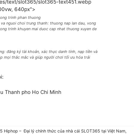
s/text/slot365/slot365-text451.webp
100vw, 640px">
ong trinh phan thuong
 va nguoi choi trung thanh: thuong nap lan dau, vong
huong trinh khuyen mai duoc cap nhat thuong xuyen de
ng: đăng ký tài khoản, xác thực danh tính, nạp tiền và
áp mọi thắc mắc và giúp người chơi tối ưu hóa trải
ôi:
u Thanh pho Ho Chi Minh
5 Hiphop – Đại lý chính thức của nhà cái SLOT365 tại Việt Nam,