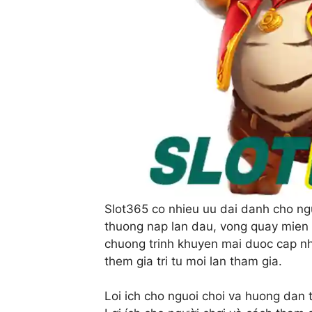
Slot365 co nhieu uu dai danh cho ngu
thuong nap lan dau, vong quay mien p
chuong trinh khuyen mai duoc cap n
them gia tri tu moi lan tham gia.
Loi ich cho nguoi choi va huong dan 