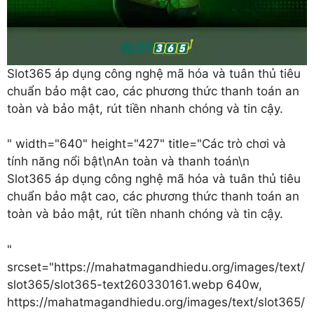
Slot365 áp dụng công nghệ mã hóa và tuân thủ tiêu
chuẩn bảo mật cao, các phương thức thanh toán an
toàn và bảo mật, rút tiền nhanh chóng và tin cậy.
" width="640" height="427" title="Các trò chơi và
tính năng nổi bật\n
An toàn và thanh toán
\n
Slot365 áp dụng công nghệ mã hóa và tuân thủ tiêu
chuẩn bảo mật cao, các phương thức thanh toán an
toàn và bảo mật, rút tiền nhanh chóng và tin cậy.
"
srcset="https://mahatmagandhiedu.org/images/text/
slot365/slot365-text260330161.webp 640w,
https://mahatmagandhiedu.org/images/text/slot365/