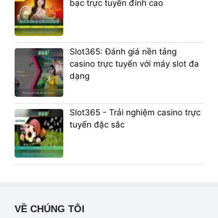
bạc trực tuyến đỉnh cao
Slot365: Đánh giá nền tảng
casino trực tuyến với máy slot đa
dạng
Slot365 - Trải nghiệm casino trực
tuyến đặc sắc
VỀ CHÚNG TÔI