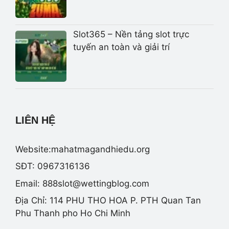
Slot365 – Nền tảng slot trực
tuyến an toàn và giải trí
LIÊN HỆ
Website:mahatmagandhiedu.org
SĐT: 0967316136
Email:
888slot@wettingblog.com
Địa Chỉ: 114 PHU THO HOA P. PTH Quan Tan
Phu Thanh pho Ho Chi Minh