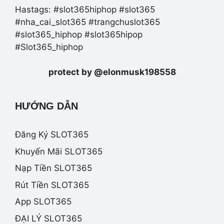
Hastags: #slot365hiphop #slot365
#nha_cai_slot365 #trangchuslot365
#slot365_hiphop #slot365hipop
#Slot365_hiphop
protect by @elonmusk198558
HƯỚNG DẪN
Đăng Ký SLOT365
Khuyến Mãi SLOT365
Nạp Tiền SLOT365
Rút Tiền SLOT365
App SLOT365
ĐẠI LÝ SLOT365