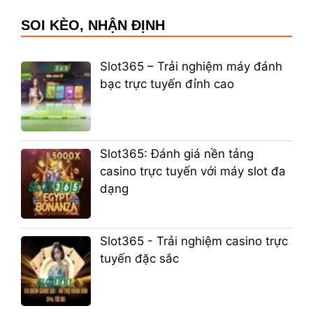
SOI KÈO, NHẬN ĐỊNH
Slot365 – Trải nghiệm máy đánh
bạc trực tuyến đỉnh cao
Slot365: Đánh giá nền tảng
casino trực tuyến với máy slot đa
dạng
Slot365 - Trải nghiệm casino trực
tuyến đặc sắc