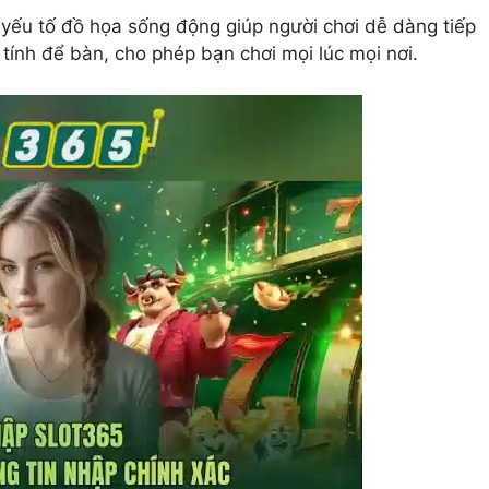
 yếu tố đồ họa sống động giúp người chơi dễ dàng tiếp
 tính để bàn, cho phép bạn chơi mọi lúc mọi nơi.