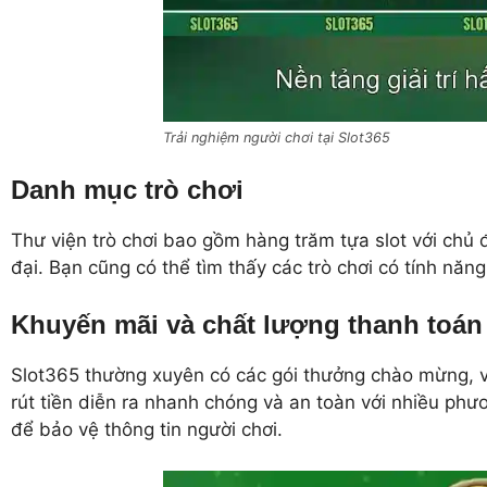
Trải nghiệm người chơi tại Slot365
Danh mục trò chơi
Thư viện trò chơi bao gồm hàng trăm tựa slot với chủ 
đại. Bạn cũng có thể tìm thấy các trò chơi có tính năng
Khuyến mãi và chất lượng thanh toán
Slot365 thường xuyên có các gói thưởng chào mừng, v
rút tiền diễn ra nhanh chóng và an toàn với nhiều phư
để bảo vệ thông tin người chơi.