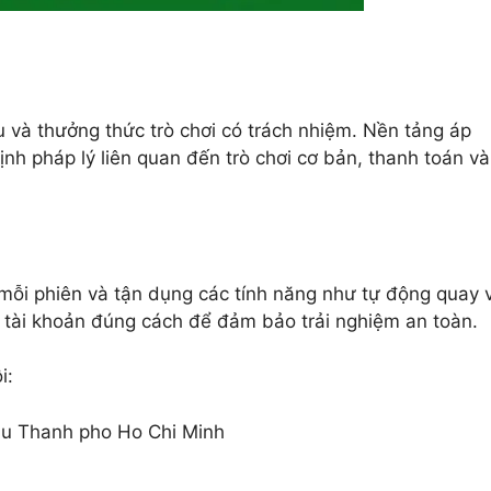
êu và thưởng thức trò chơi có trách nhiệm. Nền tảng áp
nh pháp lý liên quan đến trò chơi cơ bản, thanh toán và
 mỗi phiên và tận dụng các tính năng như tự động quay 
c tài khoản đúng cách để đảm bảo trải nghiệm an toàn.
ôi:
u Thanh pho Ho Chi Minh