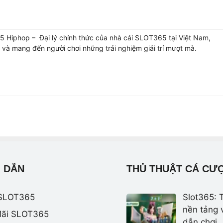
5 Hiphop – Đại lý chính thức của nhà cái SLOT365 tại Việt Nam,
và mang đến người chơi những trải nghiệm giải trí mượt mà.
 DẪN
THỦ THUẬT CÁ CƯ
 SLOT365
Slot365: 
nền tảng 
Mãi SLOT365
dẫn chơi