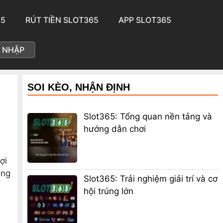
65
RÚT TIỀN SLOT365
APP SLOT365
 NHẬP
SOI KÈO, NHẬN ĐỊNH
Slot365: Tổng quan nền tảng và
hướng dẫn chơi
ợi
ùng
Slot365: Trải nghiệm giải trí và cơ
hội trúng lớn