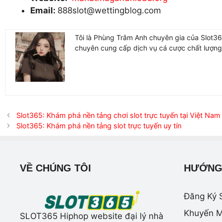
Email:
888slot@wettingblog.com
Tôi là Phùng Trâm Anh chuyên gia của Slot36
chuyên cung cấp dịch vụ cá cược chất lượng 
Slot365: Khám phá nền tảng chơi slot trực tuyến tại Việt Nam
Slot365: Khám phá nền tảng slot trực tuyến uy tín
VỀ CHÚNG TÔI
HƯỚNG
Đăng Ký
Khuyến 
SLOT365 Hiphop website đại lý nhà