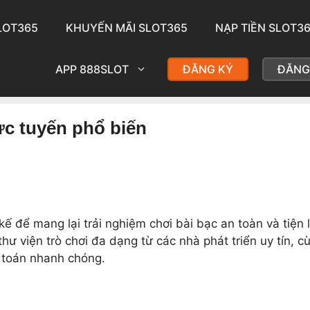
LOT365
KHUYẾN MÃI SLOT365
NẠP TIỀN SLOT3
APP 888SLOT
ĐĂNG KÝ
ĐĂNG
ực tuyến phổ biến
 kế để mang lại trải nghiệm chơi bài bạc an toàn và tiện l
ư viện trò chơi đa dạng từ các nhà phát triển uy tín, c
h toán nhanh chóng.