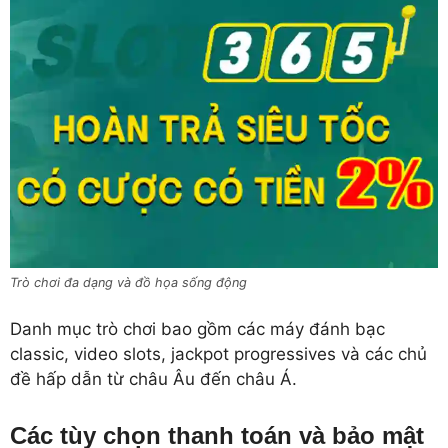
Trò chơi đa dạng và đồ họa sống động
Danh mục trò chơi bao gồm các máy đánh bạc
classic, video slots, jackpot progressives và các chủ
đề hấp dẫn từ châu Âu đến châu Á.
Các tùy chọn thanh toán và bảo mật