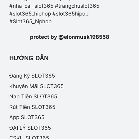
#nha_cai_slot365 #trangchuslot365
#slot365_hiphop #slot365hipop
#Slot365_hiphop
protect by @elonmusk198558
HƯỚNG DẪN
Đăng Ký SLOT365
Khuyến Mãi SLOT365
Nạp Tiền SLOT365
Rút Tiền SLOT365
App SLOT365
ĐẠI LÝ SLOT365
CSKH SLOT365