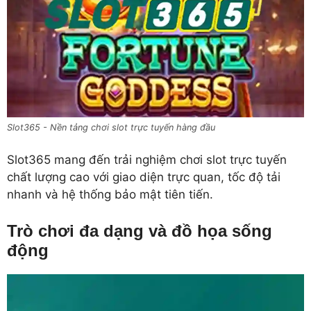
Slot365 - Nền tảng chơi slot trực tuyến hàng đầu
Slot365 mang đến trải nghiệm chơi slot trực tuyến
chất lượng cao với giao diện trực quan, tốc độ tải
nhanh và hệ thống bảo mật tiên tiến.
Trò chơi đa dạng và đồ họa sống
động