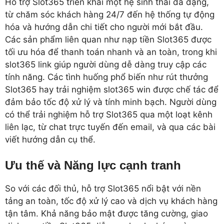
Hỗ trợ Slot365 triển khai một hệ sinh thái đa dạng,
từ chăm sóc khách hàng 24/7 đến hệ thống tự động
hóa và hướng dẫn chi tiết cho người mới bắt đầu.
Các sản phẩm liên quan như nạp tiền Slot365 được
tối ưu hóa để thanh toán nhanh và an toàn, trong khi
slot365 link giúp người dùng dễ dàng truy cập các
tính năng. Các tình huống phổ biến như rút thưởng
Slot365 hay trải nghiệm slot365 win được chế tác để
đảm bảo tốc độ xử lý và tính minh bạch. Người dùng
có thể trải nghiệm hỗ trợ Slot365 qua một loạt kênh
liên lạc, từ chat trực tuyến đến email, và qua các bài
viết hướng dẫn cụ thể.
Ưu thế và Năng lực cạnh tranh
So với các đối thủ, hỗ trợ Slot365 nổi bật với nền
tảng an toàn, tốc độ xử lý cao và dịch vụ khách hàng
tận tâm. Khả năng bảo mật được tăng cường, giao