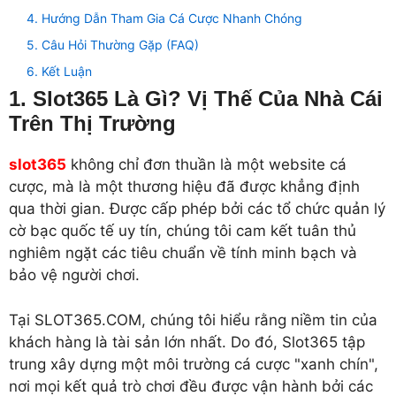
4. Hướng Dẫn Tham Gia Cá Cược Nhanh Chóng
5. Câu Hỏi Thường Gặp (FAQ)
6. Kết Luận
1. Slot365 Là Gì? Vị Thế Của Nhà Cái
Trên Thị Trường
slot365
không chỉ đơn thuần là một website cá
cược, mà là một thương hiệu đã được khẳng định
qua thời gian. Được cấp phép bởi các tổ chức quản lý
cờ bạc quốc tế uy tín, chúng tôi cam kết tuân thủ
nghiêm ngặt các tiêu chuẩn về tính minh bạch và
bảo vệ người chơi.
Tại SLOT365.COM, chúng tôi hiểu rằng niềm tin của
khách hàng là tài sản lớn nhất. Do đó, Slot365 tập
trung xây dựng một môi trường cá cược "xanh chín",
nơi mọi kết quả trò chơi đều được vận hành bởi các