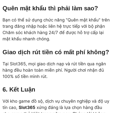
Quên mật khẩu thì phải làm sao?
Bạn có thể sử dụng chức năng "Quên mật khẩu" trên
trang đăng nhập hoặc liên hệ trực tiếp với bộ phận
Chăm sóc khách hàng 24/7 để được hỗ trợ cấp lại
mật khẩu nhanh chóng.
Giao dịch rút tiền có mất phí không?
Tại Slot365, mọi giao dịch nạp và rút tiền qua ngân
hàng đều hoàn toàn miễn phí. Người chơi nhận đủ
100% số tiền mình rút.
6. Kết Luận
Với kho game đồ sộ, dịch vụ chuyên nghiệp và độ uy
tín cao,
Slot365
xứng đáng là lựa chọn hàng đầu