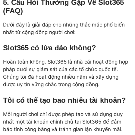
5. Câu Hỏi Thường Gặp Về Slot365
(FAQ)
Dưới đây là giải đáp cho những thắc mắc phổ biến
nhất từ cộng đồng người chơi:
Slot365 có lừa đảo không?
Hoàn toàn không. Slot365 là nhà cái hoạt động hợp
pháp dưới sự giám sát của các tổ chức quốc tế.
Chúng tôi đã hoạt động nhiều năm và xây dựng
được uy tín vững chắc trong cộng đồng.
Tôi có thể tạo bao nhiêu tài khoản?
Mỗi người chơi chỉ được phép tạo và sử dụng duy
nhất một tài khoản chính chủ tại Slot365 để đảm
bảo tính công bằng và tránh gian lận khuyến mãi.