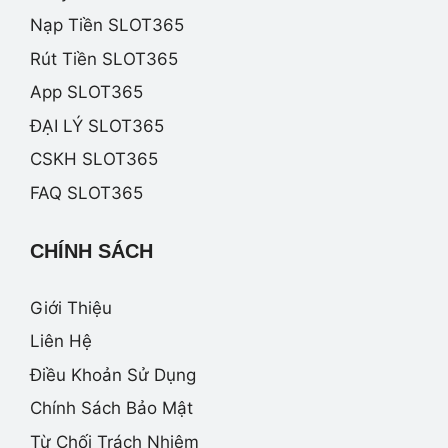
Nạp Tiền SLOT365
Rút Tiền SLOT365
App SLOT365
ĐẠI LÝ SLOT365
CSKH SLOT365
FAQ SLOT365
CHÍNH SÁCH
Giới Thiệu
Liên Hệ
Điều Khoản Sử Dụng
Chính Sách Bảo Mật
Từ Chối Trách Nhiệm