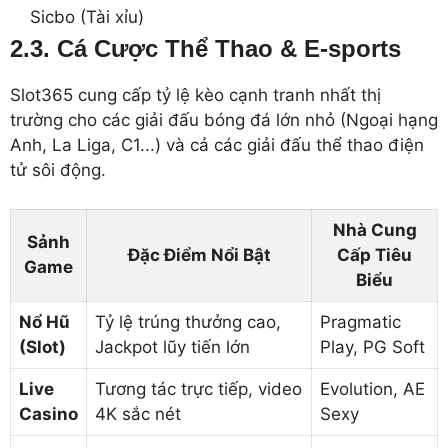
Sicbo (Tài xỉu)
2.3. Cá Cược Thể Thao & E-sports
Slot365 cung cấp tỷ lệ kèo cạnh tranh nhất thị
trường cho các giải đấu bóng đá lớn nhỏ (Ngoại hạng
Anh, La Liga, C1...) và cả các giải đấu thể thao điện
tử sôi động.
Nhà Cung
Sảnh
Đặc Điểm Nổi Bật
Cấp Tiêu
Game
Biểu
Nổ Hũ
Tỷ lệ trúng thưởng cao,
Pragmatic
(Slot)
Jackpot lũy tiến lớn
Play, PG Soft
Live
Tương tác trực tiếp, video
Evolution, AE
Casino
4K sắc nét
Sexy