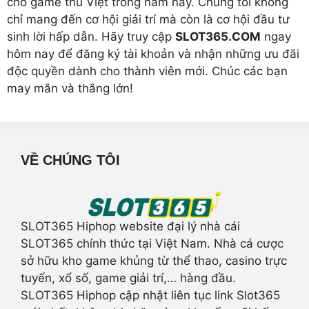
cho game thủ Việt trong năm nay. Chúng tôi không
chỉ mang đến cơ hội giải trí mà còn là cơ hội đầu tư
sinh lời hấp dẫn. Hãy truy cập
SLOT365.COM
ngay
hôm nay để đăng ký tài khoản và nhận những ưu đãi
độc quyền dành cho thành viên mới. Chúc các bạn
may mắn và thắng lớn!
VỀ CHÚNG TÔI
SLOT365 Hiphop website đại lý nhà cái
SLOT365 chính thức tại Việt Nam. Nhà cá cược
sở hữu kho game khủng từ thể thao, casino trực
tuyến, xổ số, game giải trí,… hàng đầu.
SLOT365 Hiphop cập nhật liên tục link Slot365