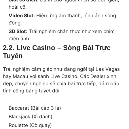
hoài cổ.
Video Slot:
Hiệu ứng âm thanh, hình ảnh sống
động.
3D Slot:
Trải nghiệm chân thực như xem phim
điện ảnh.
2.2. Live Casino – Sòng Bài Trực
Tuyến
Trải nghiệm cảm giác như đang ngồi tại Las Vegas
hay Macau với sảnh Live Casino. Các Dealer xinh
đẹp, chuyên nghiệp sẽ chia bài trực tiếp, đảm bảo
tính công bằng tuyệt đối.
Baccarat (Bài cào 3 lá)
Blackjack (Xì dách)
Roulette (Cò quay)