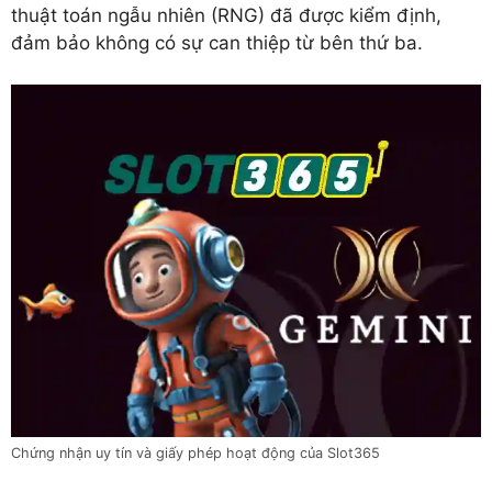
thuật toán ngẫu nhiên (RNG) đã được kiểm định,
đảm bảo không có sự can thiệp từ bên thứ ba.
Chứng nhận uy tín và giấy phép hoạt động của Slot365